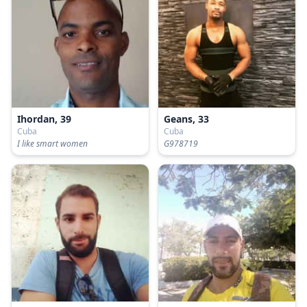
Ihordan, 39
Geans, 33
Cuba
Cuba
I like smart women
G978719