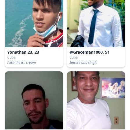
Yonathan 23, 23
@Graceman1000, 51
Cuba
Cuba
I like the ice cream
Sincere and single