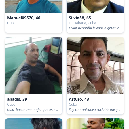
Manuel09570, 46
Silvio58, 65
Cuba
La Habana, Cuba
From beautiful friends a great love is born.
abadis, 39
Arturo, 43
Cuba
Cuba
hola, busco una mujer que este dispuesta a amar y que la amen,soy amable, cariñoso y caliente
Soy comunicativo sociable me gustaría conocer el a amor aqui amistad