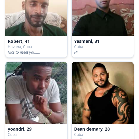
Robert, 41
Yasmani, 31
Havana, Cuba
Cuba
Nice to meet you.....
Hi
yoandri, 29
Dean demary, 28
Cuba
Cuba