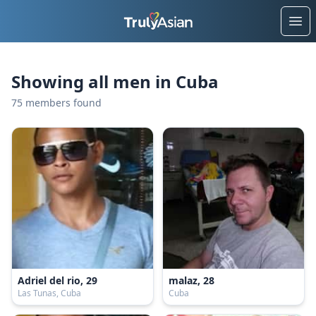
Ope
Showing all men in Cuba
75 members found
Adriel del rio, 29
malaz, 28
Las Tunas, Cuba
Cuba