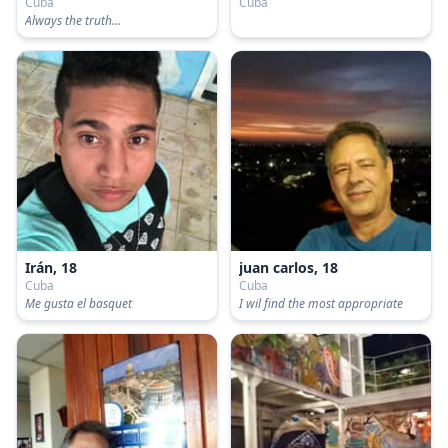
Cuba
Cuba
Always the truth...
Irán, 18
juan carlos, 18
Cuba
Cuba
Me gusta el basquet
I wil find the most appropriate