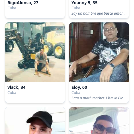
RigoAlonso, 27
Yoanny 5, 35
Cuba
Cuba
Soy un hombre que busca amor ❤️.
vlack, 34
Eloy, 60
Cuba
Cuba
I am a math teacher. I live in Cienfuegos, Cuba. I look the other man of 40 and 50 years old.