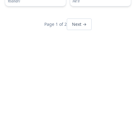
Yoandri
He'll
Page 1 of 2
Next →